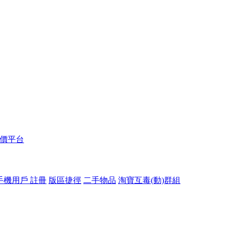
報價平台
手機用戶 註冊
版區捷徑
二手物品
淘寶互毒(動)群組