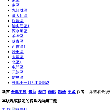
東區
南區
九龍城區
黃大仙區
觀塘區
油尖旺區
1
深水埗區
荃灣區
葵青區
西貢區
1
沙田區
大埔區
北區
1
屯門區
元朗區
離島區
外地十一月活動討論
2
新窗
全部主題
最新
熱門
熱帖
精華
更多
作者
回復/查看
最後
本版塊或指定的範圍內尚無主題
返 回