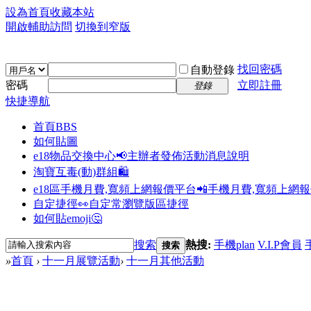
設為首頁
收藏本站
開啟輔助訪問
切換到窄版
找回密碼
自動登錄
密碼
立即註冊
登錄
快捷導航
首頁
BBS
如何貼圖
e18物品交換中心📢
主辦者發佈活動消息說明
淘寶互毒(動)群組🛍️
e18區手機月費,寬頻上網報價平台📲
手機月費,寬頻上網
自定捷徑👀
自定常瀏覽版區捷徑
如何貼emoji🤔
搜索
熱搜:
手機plan
V.I.P會員
搜索
»
首頁
›
十一月展覽活動
›
十一月其他活動