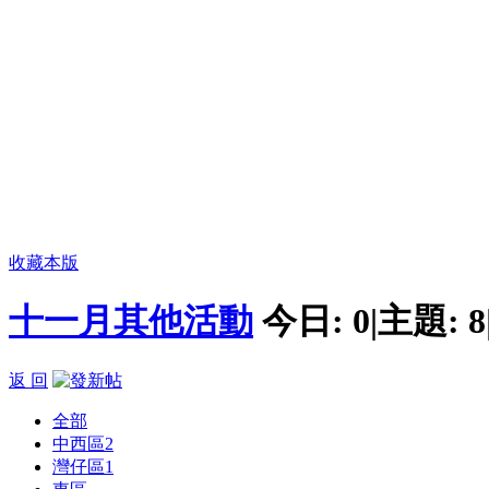
收藏本版
十一月其他活動
今日:
0
|
主題:
8
返 回
全部
中西區
2
灣仔區
1