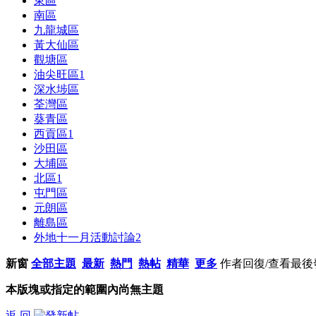
東區
南區
九龍城區
黃大仙區
觀塘區
油尖旺區
1
深水埗區
荃灣區
葵青區
西貢區
1
沙田區
大埔區
北區
1
屯門區
元朗區
離島區
外地十一月活動討論
2
新窗
全部主題
最新
熱門
熱帖
精華
更多
作者
回復/查看
最後
本版塊或指定的範圍內尚無主題
返 回