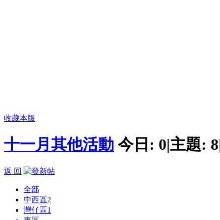
收藏本版
十一月其他活動
今日:
0
|
主題:
8
返 回
全部
中西區
2
灣仔區
1