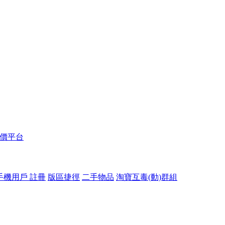
報價平台
手機用戶 註冊
版區捷徑
二手物品
淘寶互毒(動)群組