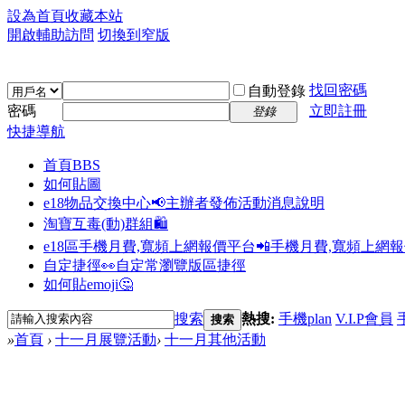
設為首頁
收藏本站
開啟輔助訪問
切換到窄版
找回密碼
自動登錄
密碼
立即註冊
登錄
快捷導航
首頁
BBS
如何貼圖
e18物品交換中心📢
主辦者發佈活動消息說明
淘寶互毒(動)群組🛍️
e18區手機月費,寬頻上網報價平台📲
手機月費,寬頻上網
自定捷徑👀
自定常瀏覽版區捷徑
如何貼emoji🤔
搜索
熱搜:
手機plan
V.I.P會員
搜索
»
首頁
›
十一月展覽活動
›
十一月其他活動