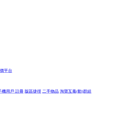
報價平台
手機用戶 註冊
版區捷徑
二手物品
淘寶互毒(動)群組