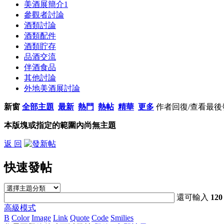
美酒展簡介
1
參觀者討論
酒類討論
酒類配件
酒類貯存
品酒交流
伴酒食品
其他討論
外地美酒展討論
新窗
全部主題
最新
熱門
熱帖
精華
更多
作者
回復/查看
最後
本版塊或指定的範圍內尚無主題
返 回
快速發帖
還可輸入
120
高級模式
B
Color
Image
Link
Quote
Code
Smilies