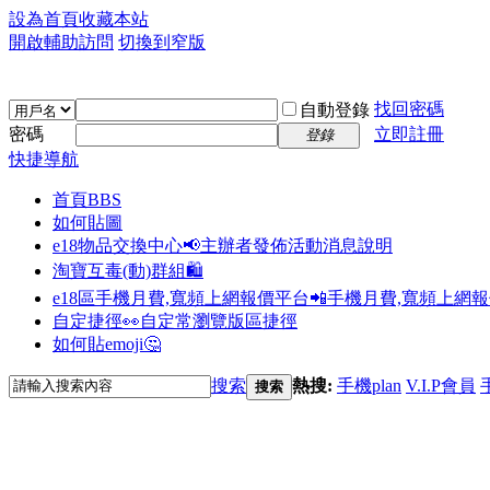
設為首頁
收藏本站
開啟輔助訪問
切換到窄版
找回密碼
自動登錄
密碼
立即註冊
登錄
快捷導航
首頁
BBS
如何貼圖
e18物品交換中心📢
主辦者發佈活動消息說明
淘寶互毒(動)群組🛍️
e18區手機月費,寬頻上網報價平台📲
手機月費,寬頻上網
自定捷徑👀
自定常瀏覽版區捷徑
如何貼emoji🤔
搜索
熱搜:
手機plan
V.I.P會員
搜索