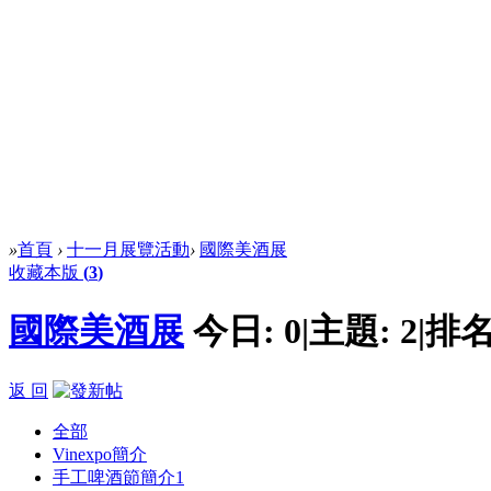
»
首頁
›
十一月展覽活動
›
國際美酒展
收藏本版
(
3
)
國際美酒展
今日:
0
|
主題:
2
|
排名
返 回
全部
Vinexpo簡介
手工啤酒節簡介
1