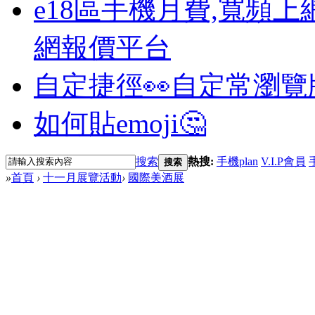
e18區手機月費,寬頻上
網報價平台
自定捷徑👀
自定常瀏覽
如何貼emoji🤔
搜索
熱搜:
手機plan
V.I.P會員
搜索
»
首頁
›
十一月展覽活動
›
國際美酒展