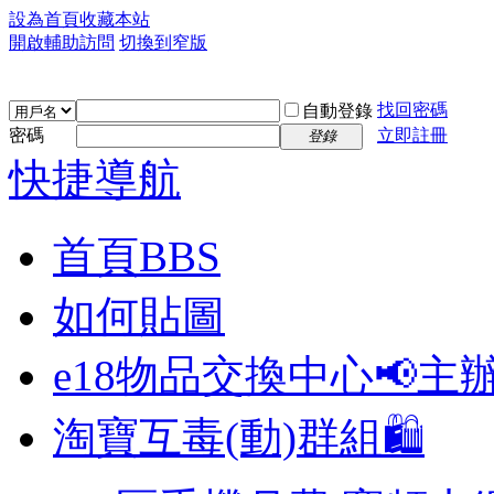
設為首頁
收藏本站
開啟輔助訪問
切換到窄版
找回密碼
自動登錄
密碼
立即註冊
登錄
快捷導航
首頁
BBS
如何貼圖
e18物品交換中心📢
主
淘寶互毒(動)群組🛍️