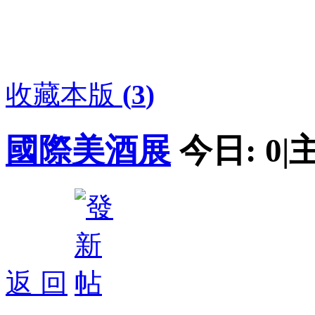
收藏本版
(
3
)
國際美酒展
今日:
0
|
返 回