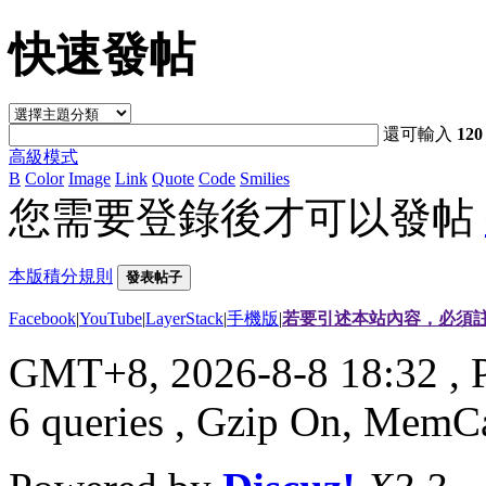
快速發帖
還可輸入
120
高級模式
B
Color
Image
Link
Quote
Code
Smilies
您需要登錄後才可以發帖
本版積分規則
發表帖子
Facebook
|
YouTube
|
LayerStack
|
手機版
|
若要引述本站內容，必須註
GMT+8, 2026-8-8 18:32
, 
6 queries , Gzip On, MemC