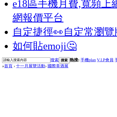
e18區手機月費,寬頻上
網報價平台
自定捷徑👀
自定常瀏覽
如何貼emoji🤔
搜索
熱搜:
手機plan
V.I.P會員
搜索
»
首頁
›
十一月展覽活動
›
國際美酒展