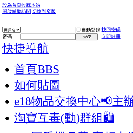
設為首頁
收藏本站
開啟輔助訪問
切換到窄版
找回密碼
自動登錄
密碼
立即註冊
登錄
快捷導航
首頁
BBS
如何貼圖
e18物品交換中心📢
主
淘寶互毒(動)群組🛍️