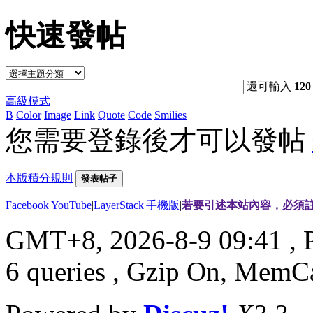
快速發帖
還可輸入
120
高級模式
B
Color
Image
Link
Quote
Code
Smilies
您需要登錄後才可以發帖
本版積分規則
發表帖子
Facebook
|
YouTube
|
LayerStack
|
手機版
|
若要引述本站內容，必須註
GMT+8, 2026-8-9 09:41
, 
6 queries , Gzip On, MemC