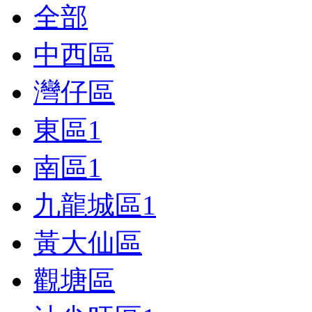
全部
中西區
灣仔區
東區
1
南區
1
九龍城區
1
黃大仙區
觀塘區