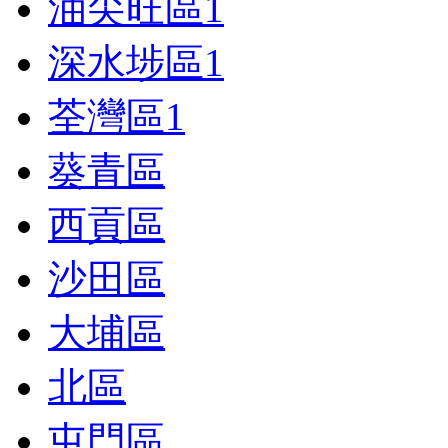
油尖旺區
1
深水埗區
1
荃灣區
1
葵青區
西貢區
沙田區
大埔區
北區
屯門區