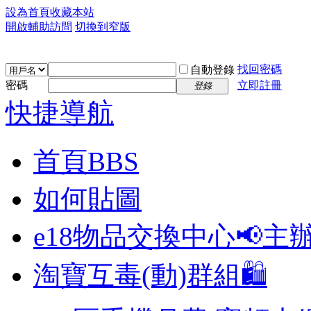
設為首頁
收藏本站
開啟輔助訪問
切換到窄版
找回密碼
自動登錄
密碼
立即註冊
登錄
快捷導航
首頁
BBS
如何貼圖
e18物品交換中心📢
主
淘寶互毒(動)群組🛍️