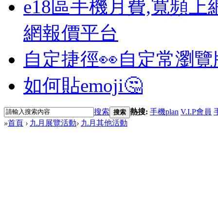
e18區手機月費,寬頻上
網報價平台
自定捷徑👀
自定常瀏覽
如何貼emoji🤔
搜索
熱搜:
手機plan
V.I.P會員
搜索
»
首頁
›
九月展覽活動
›
九月其他活動