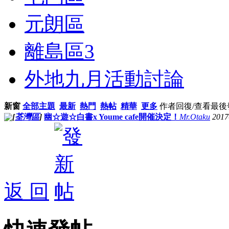
元朗區
離島區
3
外地九月活動討論
新窗
全部主題
最新
熱門
熱帖
精華
更多
作者
回復/查看
最後
[
荃灣區
]
幽☆遊☆白書x Youme cafe開催決定！
Mr.Otaku
2017
返 回