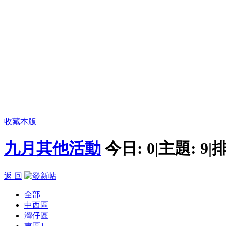
收藏本版
九月其他活動
今日:
0
|
主題:
9
|
排
返 回
全部
中西區
灣仔區