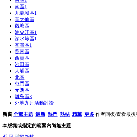
東區
1
南區
1
九龍城區
1
黃大仙區
觀塘區
油尖旺區
1
深水埗區
1
荃灣區
1
葵青區
西貢區
沙田區
大埔區
北區
屯門區
元朗區
離島區
3
外地九月活動討論
新窗
全部主題
最新
熱門
熱帖
精華
更多
作者
回復/查看
最後
本版塊或指定的範圍內尚無主題
返 回