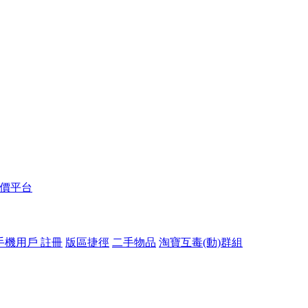
報價平台
手機用戶 註冊
版區捷徑
二手物品
淘寶互毒(動)群組