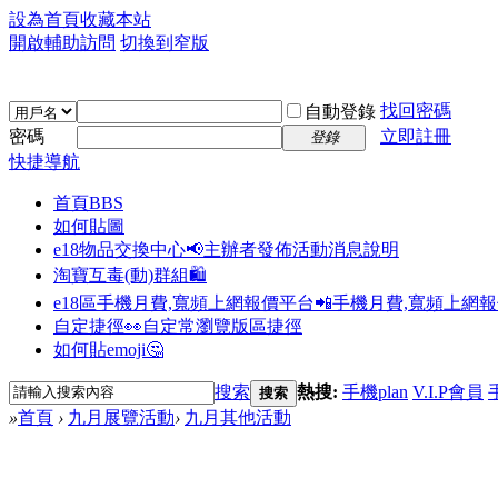
設為首頁
收藏本站
開啟輔助訪問
切換到窄版
找回密碼
自動登錄
密碼
立即註冊
登錄
快捷導航
首頁
BBS
如何貼圖
e18物品交換中心📢
主辦者發佈活動消息說明
淘寶互毒(動)群組🛍️
e18區手機月費,寬頻上網報價平台📲
手機月費,寬頻上網
自定捷徑👀
自定常瀏覽版區捷徑
如何貼emoji🤔
搜索
熱搜:
手機plan
V.I.P會員
搜索
»
首頁
›
九月展覽活動
›
九月其他活動