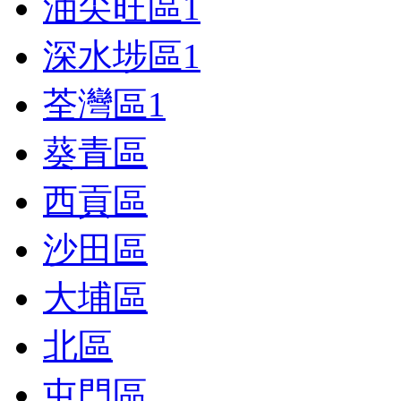
油尖旺區
1
深水埗區
1
荃灣區
1
葵青區
西貢區
沙田區
大埔區
北區
屯門區