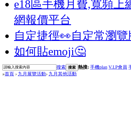
e18區手機月費,寬頻上
網報價平台
自定捷徑👀
自定常瀏覽
如何貼emoji🤔
搜索
熱搜:
手機plan
V.I.P會員
搜索
»
首頁
›
九月展覽活動
›
九月其他活動