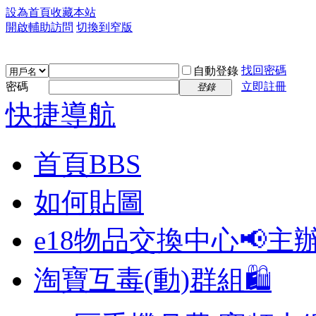
設為首頁
收藏本站
開啟輔助訪問
切換到窄版
找回密碼
自動登錄
密碼
立即註冊
登錄
快捷導航
首頁
BBS
如何貼圖
e18物品交換中心📢
主
淘寶互毒(動)群組🛍️