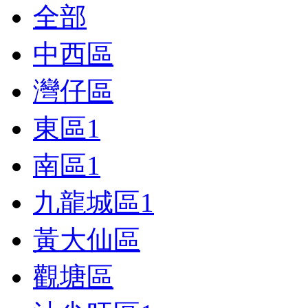
全部
中西區
灣仔區
東區
1
南區
1
九龍城區
1
黃大仙區
觀塘區