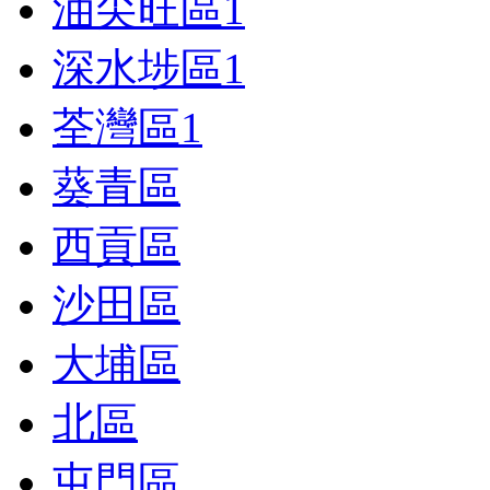
油尖旺區
1
深水埗區
1
荃灣區
1
葵青區
西貢區
沙田區
大埔區
北區
屯門區