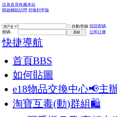
設為首頁
收藏本站
開啟輔助訪問
切換到窄版
找回密碼
自動登錄
密碼
立即註冊
登錄
快捷導航
首頁
BBS
如何貼圖
e18物品交換中心📢
主
淘寶互毒(動)群組🛍️