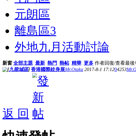
元朗區
離島區
3
外地九月活動討論
新窗
全部主題
最新
熱門
熱帖
精華
更多
作者
回復/查看
最後
[
九龍城區
]
香港國際紋身展
Mr.Otaku
2017-8-1 17:12
0
4253
Mr.O
返 回