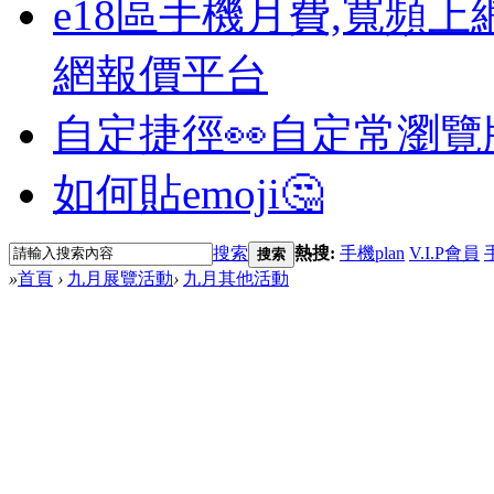
e18區手機月費,寬頻上
網報價平台
自定捷徑👀
自定常瀏覽
如何貼emoji🤔
搜索
熱搜:
手機plan
V.I.P會員
搜索
»
首頁
›
九月展覽活動
›
九月其他活動