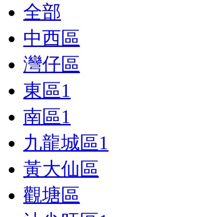
全部
中西區
灣仔區
東區
1
南區
1
九龍城區
1
黃大仙區
觀塘區