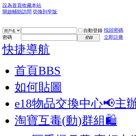
設為首頁
收藏本站
開啟輔助訪問
切換到窄版
找回密碼
自動登錄
密碼
立即註冊
登錄
快捷導航
首頁
BBS
如何貼圖
e18物品交換中心📢
主
淘寶互毒(動)群組🛍️