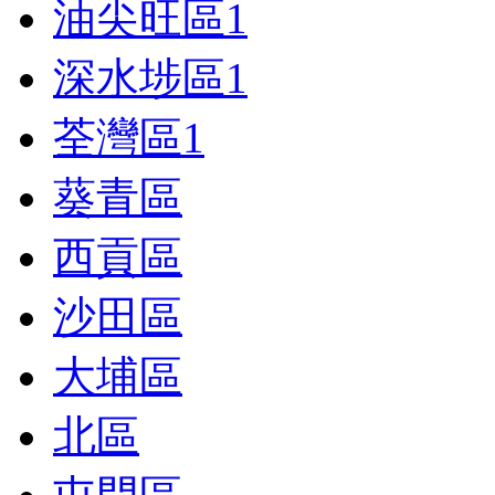
油尖旺區
1
深水埗區
1
荃灣區
1
葵青區
西貢區
沙田區
大埔區
北區