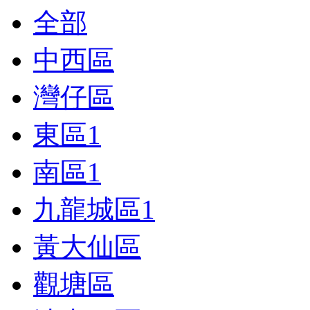
全部
中西區
灣仔區
東區
1
南區
1
九龍城區
1
黃大仙區
觀塘區