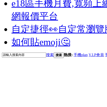
e18區手機月費,寬頻上
網報價平台
自定捷徑👀
自定常瀏覽
如何貼emoji🤔
搜索
熱搜:
手機plan
V.I.P會員
搜索