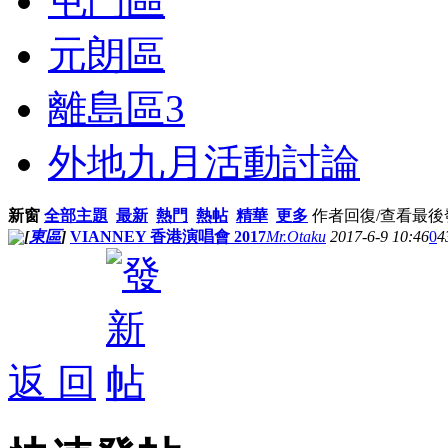
屯門區
元朗區
離島區
3
外地九月活動討論
新窗
全部主題
最新
熱門
熱帖
精華
更多
作者
回復/查看
最後
[
東區
]
VIANNEY 香港演唱會 2017
Mr.Otaku
2017-6-9 10:46
0
4
返 回