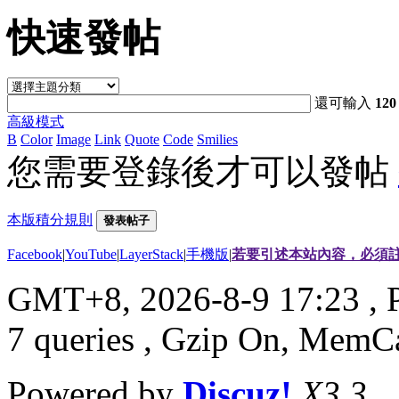
快速發帖
還可輸入
120
高級模式
B
Color
Image
Link
Quote
Code
Smilies
您需要登錄後才可以發帖
本版積分規則
發表帖子
Facebook
|
YouTube
|
LayerStack
|
手機版
|
若要引述本站內容，必須註
GMT+8, 2026-8-9 17:23
, 
7 queries , Gzip On, MemC
Powered by
Discuz!
X3.3