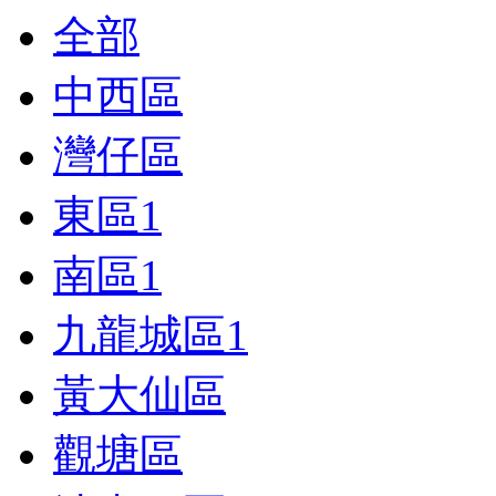
全部
中西區
灣仔區
東區
1
南區
1
九龍城區
1
黃大仙區
觀塘區