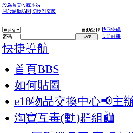
設為首頁
收藏本站
開啟輔助訪問
切換到窄版
找回密碼
自動登錄
密碼
立即註冊
登錄
快捷導航
首頁
BBS
如何貼圖
e18物品交換中心📢
主
淘寶互毒(動)群組🛍️