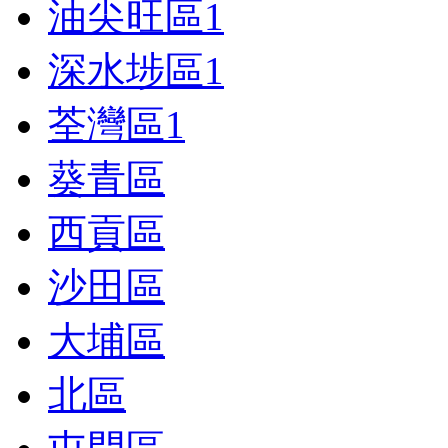
油尖旺區
1
深水埗區
1
荃灣區
1
葵青區
西貢區
沙田區
大埔區
北區