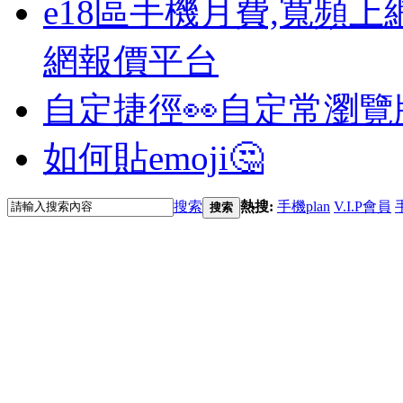
e18區手機月費,寬頻上
網報價平台
自定捷徑👀
自定常瀏覽
如何貼emoji🤔
搜索
熱搜:
手機plan
V.I.P會員
搜索