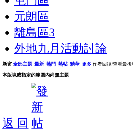
屯門區
元朗區
離島區
3
外地九月活動討論
新窗
全部主題
最新
熱門
熱帖
精華
更多
作者
回復/查看
最後
本版塊或指定的範圍內尚無主題
返 回