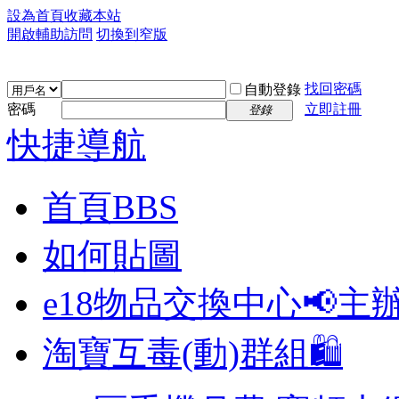
設為首頁
收藏本站
開啟輔助訪問
切換到窄版
找回密碼
自動登錄
密碼
立即註冊
登錄
快捷導航
首頁
BBS
如何貼圖
e18物品交換中心📢
主
淘寶互毒(動)群組🛍️