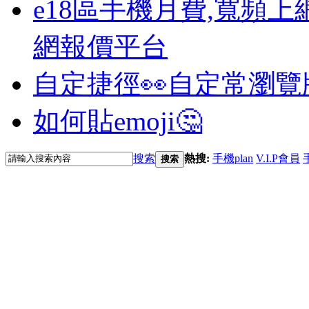
e18區手機月費,寬頻上
網報價平台
自定捷徑👀
自定常瀏覽
如何貼emoji🤔
搜索
熱搜:
手機plan
V.I.P會員
搜索