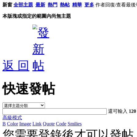
新窗
全部主題
最新
熱門
熱帖
精華
更多
作者
回復/查看
最後
本版塊或指定的範圍內尚無主題
返 回
快速發帖
還可輸入
120
高級模式
B
Color
Image
Link
Quote
Code
Smilies
您需要登錄後才可以發帖