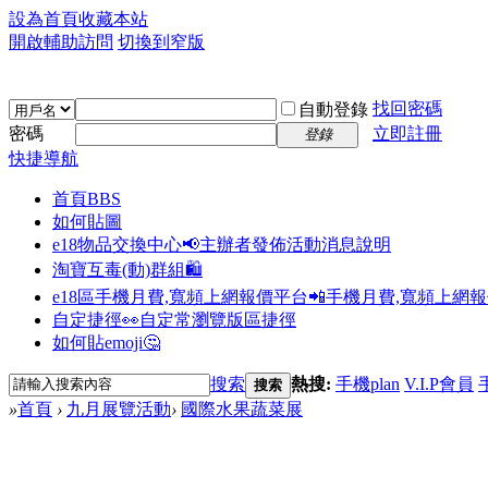
設為首頁
收藏本站
開啟輔助訪問
切換到窄版
找回密碼
自動登錄
密碼
立即註冊
登錄
快捷導航
首頁
BBS
如何貼圖
e18物品交換中心📢
主辦者發佈活動消息說明
淘寶互毒(動)群組🛍️
e18區手機月費,寬頻上網報價平台📲
手機月費,寬頻上網
自定捷徑👀
自定常瀏覽版區捷徑
如何貼emoji🤔
搜索
熱搜:
手機plan
V.I.P會員
搜索
»
首頁
›
九月展覽活動
›
國際水果蔬菜展