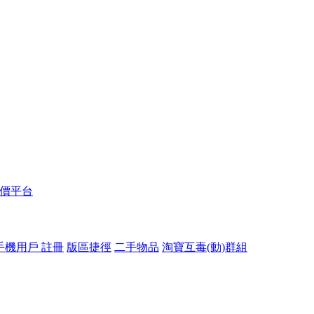
報價平台
手機用戶 註冊
版區捷徑
二手物品
淘寶互毒(動)群組