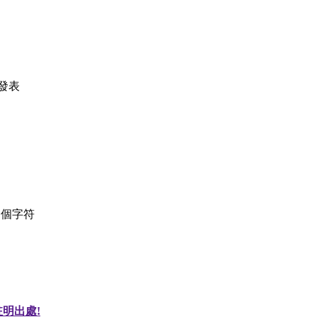
發表
個字符
明出處!