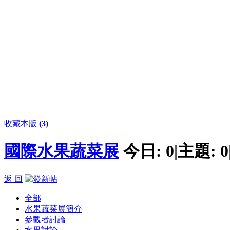
收藏本版
(
3
)
國際水果蔬菜展
今日:
0
|
主題:
0
返 回
全部
水果蔬菜展簡介
參觀者討論