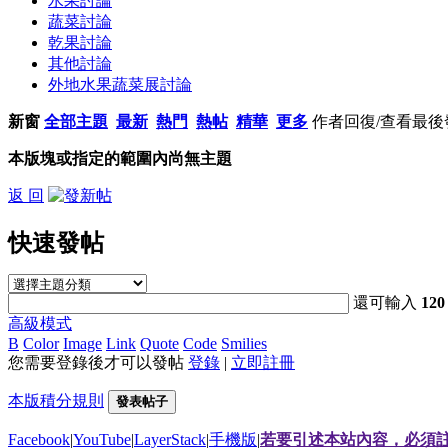
水果討論
蔬菜討論
乾果討論
其他討論
外地水果蔬菜展討論
新窗
全部主題
最新
熱門
熱帖
精華
更多
作者
回復/查看
最後
本版塊或指定的範圍內尚無主題
返 回
快速發帖
還可輸入
120
高級模式
B
Color
Image
Link
Quote
Code
Smilies
您需要登錄後才可以發帖
登錄
|
立即註冊
本版積分規則
發表帖子
Facebook
|
YouTube
|
LayerStack
|
手機版
|
若要引述本站內容，必須註