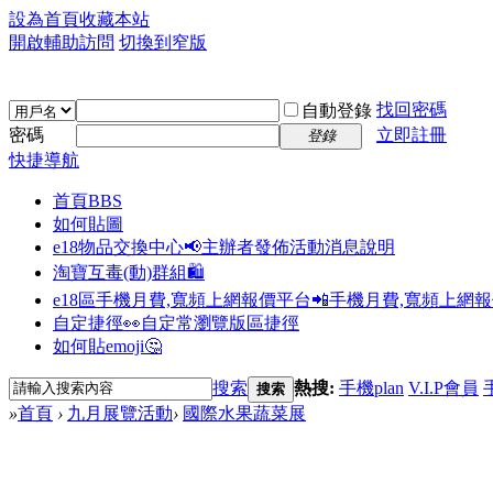
設為首頁
收藏本站
開啟輔助訪問
切換到窄版
找回密碼
自動登錄
密碼
立即註冊
登錄
快捷導航
首頁
BBS
如何貼圖
e18物品交換中心📢
主辦者發佈活動消息說明
淘寶互毒(動)群組🛍️
e18區手機月費,寬頻上網報價平台📲
手機月費,寬頻上網
自定捷徑👀
自定常瀏覽版區捷徑
如何貼emoji🤔
搜索
熱搜:
手機plan
V.I.P會員
搜索
»
首頁
›
九月展覽活動
›
國際水果蔬菜展