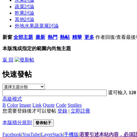
水果討論
蔬菜討論
乾果討論
其他討論
外地水果蔬菜展討論
新窗
全部主題
最新
熱門
熱帖
精華
更多
作者
回復/查看
最後
本版塊或指定的範圍內尚無主題
返 回
快速發帖
還可輸入
120
高級模式
B
Color
Image
Link
Quote
Code
Smilies
您需要登錄後才可以發帖
登錄
|
立即註冊
本版積分規則
發表帖子
Facebook
|
YouTube
|
LayerStack
|
手機版
|
若要引述本站內容，必須註