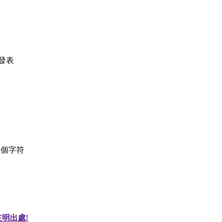
發表
個字符
明出處!