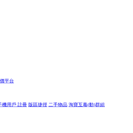
報價平台
手機用戶 註冊
版區捷徑
二手物品
淘寶互毒(動)群組