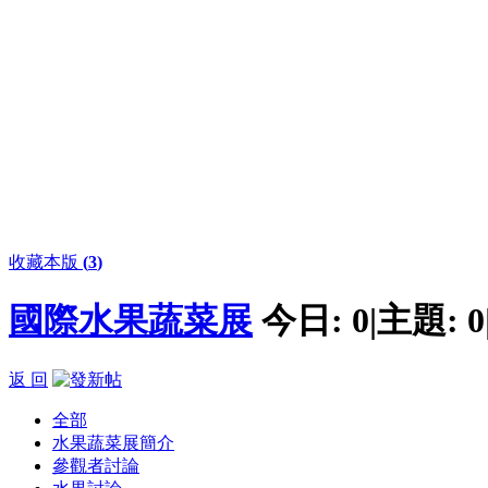
收藏本版
(
3
)
國際水果蔬菜展
今日:
0
|
主題:
0
返 回
全部
水果蔬菜展簡介
參觀者討論