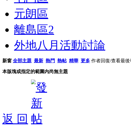
元朗區
離島區
2
外地八月活動討論
新窗
全部主題
最新
熱門
熱帖
精華
更多
作者
回復/查看
最後
本版塊或指定的範圍內尚無主題
返 回