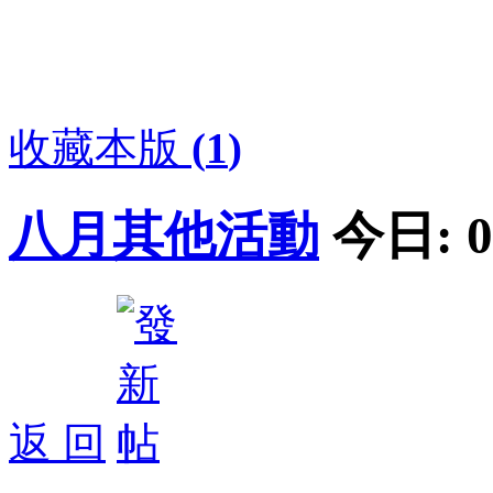
收藏本版
(
1
)
八月其他活動
今日:
0
返 回