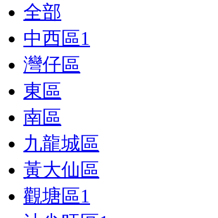
全部
中西區
1
灣仔區
東區
南區
九龍城區
黃大仙區
觀塘區
1