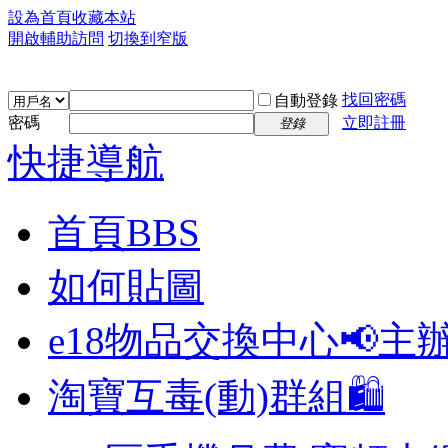
設為首頁
收藏本站
開啟輔助訪問
切換到窄版
找回密碼
自動登錄
密碼
立即註冊
登錄
快捷導航
首頁
BBS
如何貼圖
e18物品交換中心📢
主
淘寶互毒(動)群組🛍️