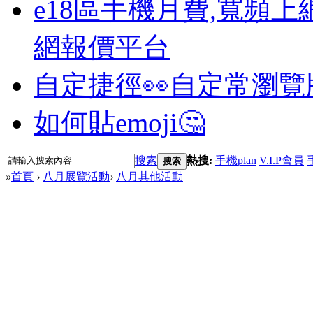
e18區手機月費,寬頻上
網報價平台
自定捷徑👀
自定常瀏覽
如何貼emoji🤔
搜索
熱搜:
手機plan
V.I.P會員
搜索
»
首頁
›
八月展覽活動
›
八月其他活動