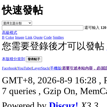
快速發帖
還可輸入
120
高級模式
B
Color
Image
Link
Quote
Code
Smilies
您需要登錄後才可以發帖
本版積分規則
發表帖子
Facebook
|
YouTube
|
LayerStack
|
手機版
|
若要引述本站內容，必須註
GMT+8, 2026-8-9 16:28
, 
7 queries , Gzip On, MemC
Powered by
Discuz!
X3.3