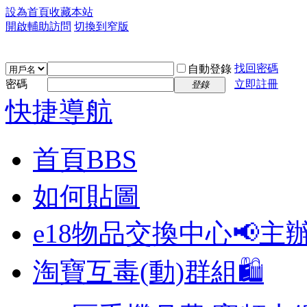
設為首頁
收藏本站
開啟輔助訪問
切換到窄版
找回密碼
自動登錄
密碼
立即註冊
登錄
快捷導航
首頁
BBS
如何貼圖
e18物品交換中心📢
主
淘寶互毒(動)群組🛍️