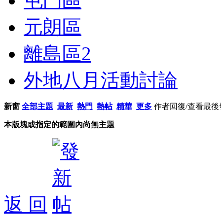
屯門區
元朗區
離島區
2
外地八月活動討論
新窗
全部主題
最新
熱門
熱帖
精華
更多
作者
回復/查看
最後
本版塊或指定的範圍內尚無主題
返 回