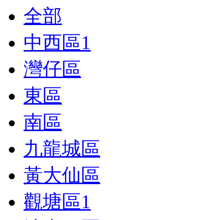
全部
中西區
1
灣仔區
東區
南區
九龍城區
黃大仙區
觀塘區
1