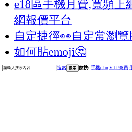
e18區手機月費,寬頻上
網報價平台
自定捷徑👀
自定常瀏覽
如何貼emoji🤔
搜索
熱搜:
手機plan
V.I.P會員
搜索