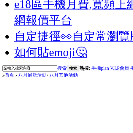
e18區手機月費,寬頻上
網報價平台
自定捷徑👀
自定常瀏覽
如何貼emoji🤔
搜索
熱搜:
手機plan
V.I.P會員
搜索
»
首頁
›
八月展覽活動
›
八月其他活動