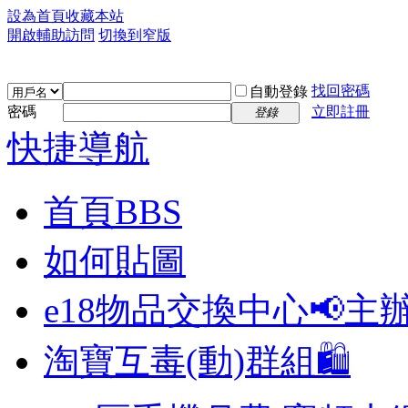
設為首頁
收藏本站
開啟輔助訪問
切換到窄版
找回密碼
自動登錄
密碼
立即註冊
登錄
快捷導航
首頁
BBS
如何貼圖
e18物品交換中心📢
主
淘寶互毒(動)群組🛍️