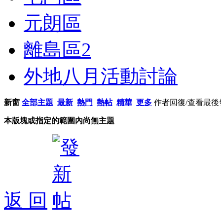
元朗區
離島區
2
外地八月活動討論
新窗
全部主題
最新
熱門
熱帖
精華
更多
作者
回復/查看
最後
本版塊或指定的範圍內尚無主題
返 回