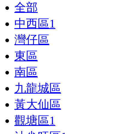
全部
中西區
1
灣仔區
東區
南區
九龍城區
黃大仙區
觀塘區
1