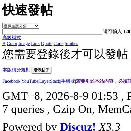
快速發帖
還可輸入
120
高級模式
B
Color
Image
Link
Quote
Code
Smilies
您需要登錄後才可以發帖
本版積分規則
發表帖子
Facebook
|
YouTube
|
LayerStack
|
手機版
|
若要引述本站內容，必須註
GMT+8, 2026-8-9 01:53
, 
7 queries , Gzip On, MemC
Powered by
Discuz!
X3.3