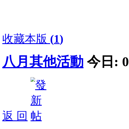
收藏本版
(
1
)
八月其他活動
今日:
0
返 回