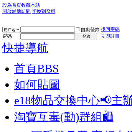
設為首頁
收藏本站
開啟輔助訪問
切換到窄版
找回密碼
自動登錄
密碼
立即註冊
登錄
快捷導航
首頁
BBS
如何貼圖
e18物品交換中心📢
主
淘寶互毒(動)群組🛍️