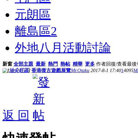
元朗區
離島區
2
外地八月活動討論
新窗
全部主題
最新
熱門
熱帖
精華
更多
作者
回復/查看
最後
[
油尖旺區
]
香港復古遊戲展覽
Mr.Otaku
2017-8-1 17:40
1
4095
Mr
返 回