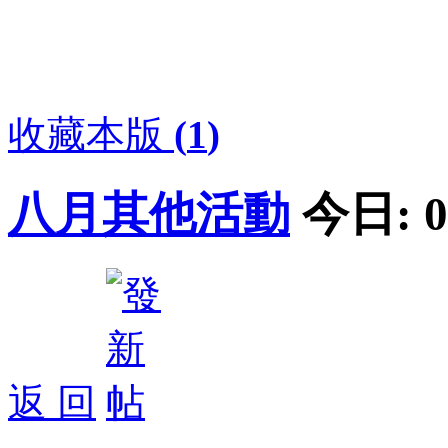
收藏本版
(
1
)
八月其他活動
今日:
0
返 回