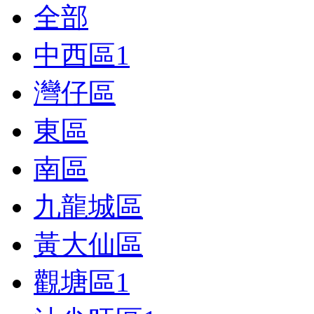
全部
中西區
1
灣仔區
東區
南區
九龍城區
黃大仙區
觀塘區
1