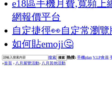
e18區手機月費,寬頻上
網報價平台
自定捷徑👀
自定常瀏覽
如何貼emoji🤔
搜索
熱搜:
手機plan
V.I.P會員
搜索
»
首頁
›
八月展覽活動
›
八月其他活動