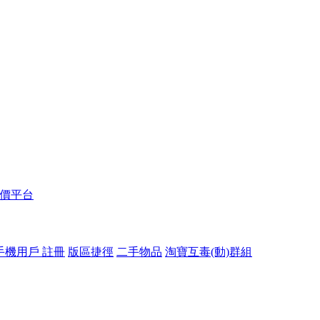
報價平台
手機用戶 註冊
版區捷徑
二手物品
淘寶互毒(動)群組