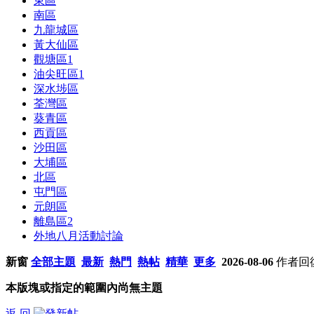
東區
南區
九龍城區
黃大仙區
觀塘區
1
油尖旺區
1
深水埗區
荃灣區
葵青區
西貢區
沙田區
大埔區
北區
屯門區
元朗區
離島區
2
外地八月活動討論
新窗
全部主題
最新
熱門
熱帖
精華
更多
2026-08-06
作者
回
本版塊或指定的範圍內尚無主題
返 回