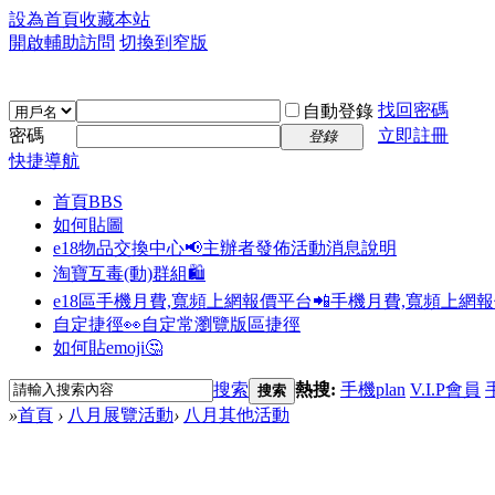
設為首頁
收藏本站
開啟輔助訪問
切換到窄版
找回密碼
自動登錄
密碼
立即註冊
登錄
快捷導航
首頁
BBS
如何貼圖
e18物品交換中心📢
主辦者發佈活動消息說明
淘寶互毒(動)群組🛍️
e18區手機月費,寬頻上網報價平台📲
手機月費,寬頻上網
自定捷徑👀
自定常瀏覽版區捷徑
如何貼emoji🤔
搜索
熱搜:
手機plan
V.I.P會員
搜索
»
首頁
›
八月展覽活動
›
八月其他活動