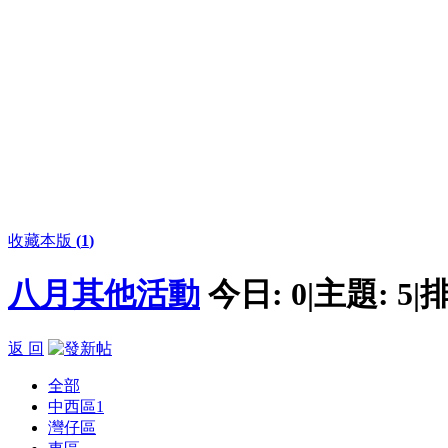
收藏本版
(
1
)
八月其他活動
今日:
0
|
主題:
5
|
排
返 回
全部
中西區
1
灣仔區