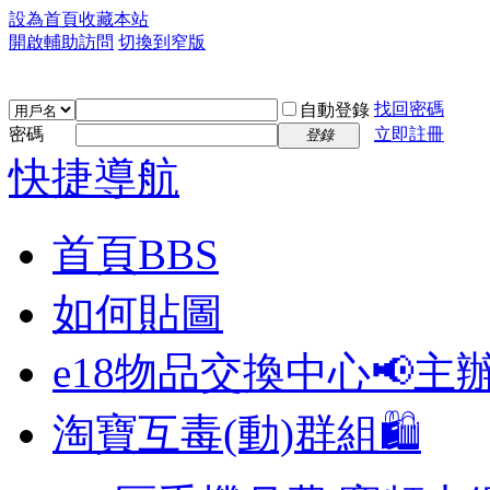
設為首頁
收藏本站
開啟輔助訪問
切換到窄版
找回密碼
自動登錄
密碼
立即註冊
登錄
快捷導航
首頁
BBS
如何貼圖
e18物品交換中心📢
主
淘寶互毒(動)群組🛍️