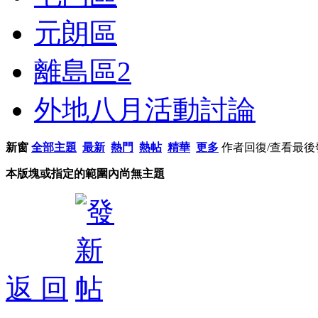
元朗區
離島區
2
外地八月活動討論
新窗
全部主題
最新
熱門
熱帖
精華
更多
作者
回復/查看
最後
本版塊或指定的範圍內尚無主題
返 回