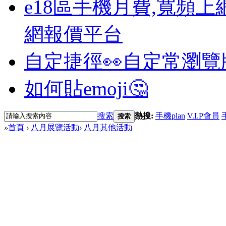
e18區手機月費,寬頻上
網報價平台
自定捷徑👀
自定常瀏覽
如何貼emoji🤔
搜索
熱搜:
手機plan
V.I.P會員
搜索
»
首頁
›
八月展覽活動
›
八月其他活動