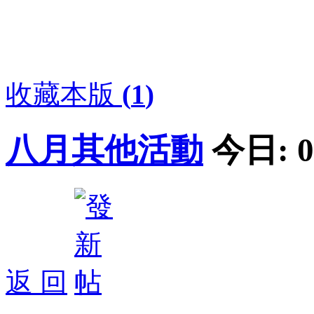
收藏本版
(
1
)
八月其他活動
今日:
0
返 回