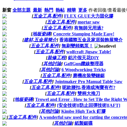
新窗
全部主題
最新
熱門
熱帖
精華
更多
作者
回復/查看
最後
[
五金工具,配件
]
FLEX GLUE大力固化膠
[
五金工具,配件
]
mortar saw
[
五金工具,配件
]
有無師兄用過?
[
地板瓷磚
]
Concrete Stamping Made Easy!
[
建材,五金展簡介
]
香港國際五金及家居裝飾展簡介
[
五金工具,配件
]
無刷變頻氣泵！
[
五金工具,配件
]
wolfcraft Jigsaw Table!
[
裝修工程
]
鋁片假天花DIY
[
其他討論
]
GaffGun纜線整理器
[
其他討論
]
6 Woodworking Tricks
[
五金工具,配件
]
磨機改裝變鏈鋸
[
五金工具,配件
]
Jointmaker Pro Manual Table Saw
[
五金工具,配件
]
呢款腰扣,香港或淘寶有冇?
[
五金工具,配件
]
雙柄大推刀
[
地板瓷磚
]
Trowel and Error - How to Set Tile the Right 
[
五金工具,配件
]
[安全技術][防止回彈技術][AFT]
[
其他討論
]
Kimbo High Tack 釘膠
[
五金工具,配件
]
A wonderful saw used for cutting the concrete
[
其他討論
]
紙製鋸碟