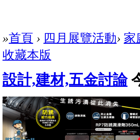
»
首頁
›
四月展覽活動
›
家
收藏本版
設計,建材,五金討論