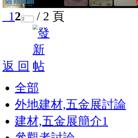
1
2
/ 2 頁
返 回
全部
外地建材,五金展討論
建材,五金展簡介
1
參觀者討論