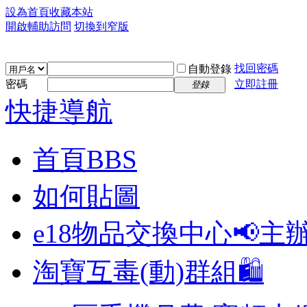
設為首頁
收藏本站
開啟輔助訪問
切換到窄版
找回密碼
自動登錄
密碼
立即註冊
登錄
快捷導航
首頁
BBS
如何貼圖
e18物品交換中心📢
主
淘寶互毒(動)群組🛍️