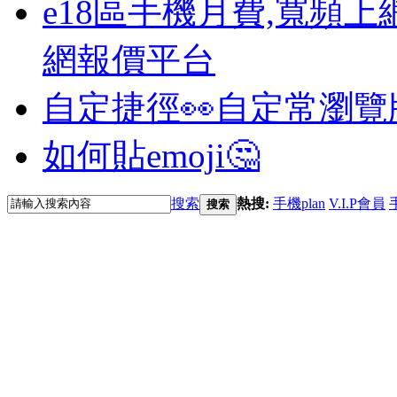
e18區手機月費,寬頻上
網報價平台
自定捷徑👀
自定常瀏覽
如何貼emoji🤔
搜索
熱搜:
手機plan
V.I.P會員
搜索