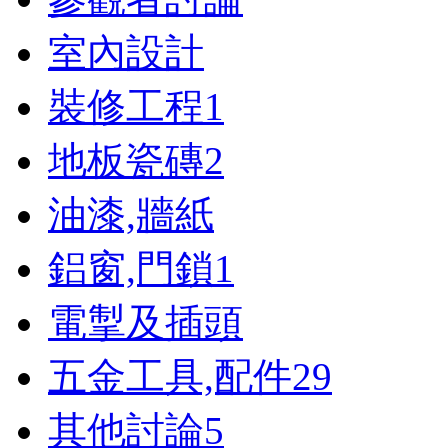
室內設計
裝修工程
1
地板瓷磚
2
油漆,牆紙
鋁窗,門鎖
1
電掣及插頭
五金工具,配件
29
其他討論
5