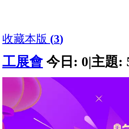
收藏本版
(
3
)
工展會
今日:
0
|
主題: