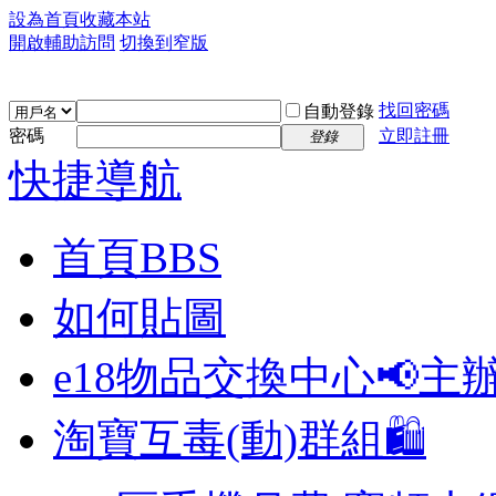
設為首頁
收藏本站
開啟輔助訪問
切換到窄版
找回密碼
自動登錄
密碼
立即註冊
登錄
快捷導航
首頁
BBS
如何貼圖
e18物品交換中心📢
主
淘寶互毒(動)群組🛍️