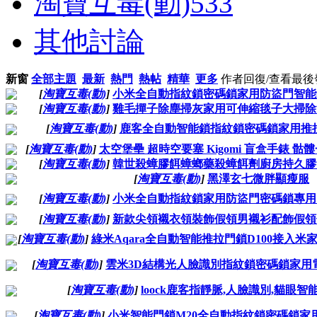
淘寶互毒(動)
533
其他討論
新窗
全部主題
最新
熱門
熱帖
精華
更多
作者
回復/查看
最後
[
淘寶互毒(動)
]
小米全自動指紋鎖密碼鎖家用防盜門智能鎖
[
淘寶互毒(動)
]
雞毛撣子除塵掃灰家用可伸縮毯子大掃除清
[
淘寶互毒(動)
]
鹿客全自動智能鎖指紋鎖密碼鎖家用推拉
[
淘寶互毒(動)
]
太空堡壘 超時空要塞 Kigomi 盲盒手錶 骷髏一號
[
淘寶互毒(動)
]
韓世殺蟑膠餌蟑螂藥殺蟑餌劑廚房持久膠餌
[
淘寶互毒(動)
]
黑澤玄七微胖顯瘦服
[
淘寶互毒(動)
]
小米全自動指紋鎖家用防盜門密碼鎖專用電
[
淘寶互毒(動)
]
新款尖領襯衣領裝飾假領男襯衫配飾假領子
[
淘寶互毒(動)
]
綠米Aqara全自動智能推拉門鎖D100接入米家Ho
[
淘寶互毒(動)
]
雲米3D結構光人臉識別指紋鎖密碼鎖家用電
[
淘寶互毒(動)
]
loock鹿客指靜脈,人臉識別,貓眼
[
淘寶互毒(動)
]
小米智能門鎖M20全自動指紋鎖密碼鎖家用