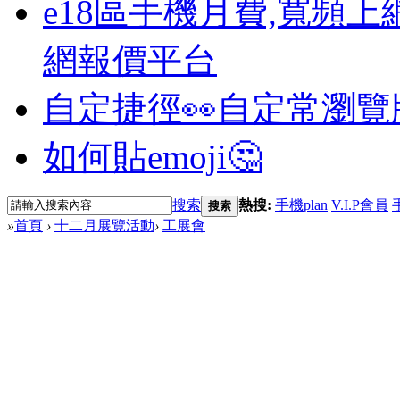
e18區手機月費,寬頻上
網報價平台
自定捷徑👀
自定常瀏覽
如何貼emoji🤔
搜索
熱搜:
手機plan
V.I.P會員
搜索
»
首頁
›
十二月展覽活動
›
工展會