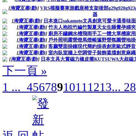
[
淘寶互毒(動)
]
VRS模擬賽車游戲座椅支架後部g29g920g923g2
器
[
淘寶互毒(動)
]
日本進口sakamoto文具創意可愛卡通香味面
[
淘寶互毒(動)
]
竹夫人抱枕竹編竹製夏天女生睡覺孕婦夾腿
[
淘寶互毒(動)
]
廚房不鏽鋼水槽飛雨手工一體大單槽家用納
[
淘寶互毒(動)
]
戶外照明露營燈馬燈帳篷野營氛圍營地掛式
[
淘寶互毒(動)
]
客廳雙面掛鐘現代簡約掛表創意歐式靜音美
[
淘寶互毒(動)
]
室內臥室牆上空調管子裝飾遮擋創意麻繩包
[
淘寶互毒(動)
]
日本文具大賞磁力橡皮擦KUTSUWA大叔磁力
下一頁 »
1 ...
4
5
6
7
8
9
10
11
12
13
... 28