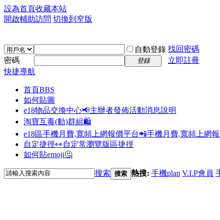
設為首頁
收藏本站
開啟輔助訪問
切換到窄版
找回密碼
自動登錄
密碼
立即註冊
登錄
快捷導航
首頁
BBS
如何貼圖
e18物品交換中心📢
主辦者發佈活動消息說明
淘寶互毒(動)群組🛍️
e18區手機月費,寬頻上網報價平台📲
手機月費,寬頻上網
自定捷徑👀
自定常瀏覽版區捷徑
如何貼emoji🤔
搜索
熱搜:
手機plan
V.I.P會員
搜索