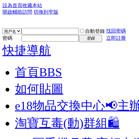
設為首頁
收藏本站
開啟輔助訪問
切換到窄版
找回密碼
自動登錄
密碼
立即註冊
登錄
快捷導航
首頁
BBS
如何貼圖
e18物品交換中心📢
主
淘寶互毒(動)群組🛍️