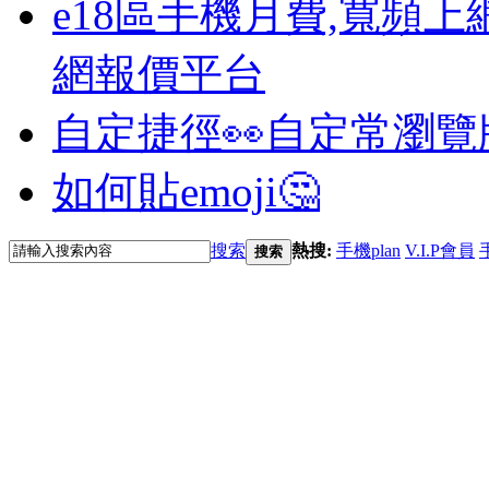
e18區手機月費,寬頻上
網報價平台
自定捷徑👀
自定常瀏覽
如何貼emoji🤔
搜索
熱搜:
手機plan
V.I.P會員
搜索