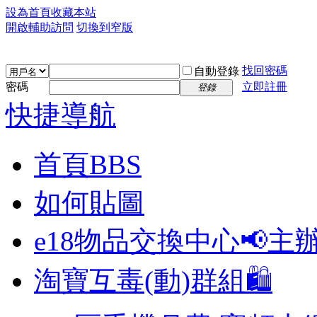
設為首頁
收藏本站
開啟輔助訪問
切換到窄版
找回密碼
自動登錄
密碼
立即註冊
登錄
快捷導航
首頁
BBS
如何貼圖
e18物品交換中心📢
主
淘寶互毒(動)群組🛍️