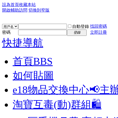
設為首頁
收藏本站
開啟輔助訪問
切換到窄版
找回密碼
自動登錄
密碼
立即註冊
登錄
快捷導航
首頁
BBS
如何貼圖
e18物品交換中心📢
主
淘寶互毒(動)群組🛍️