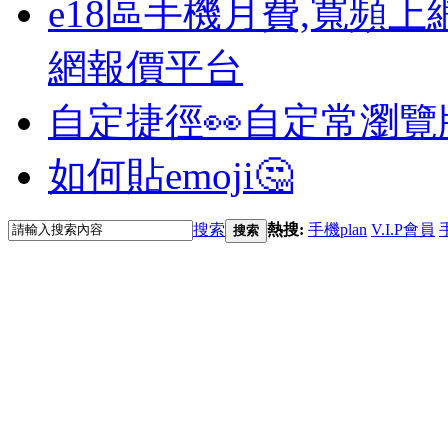
e18區手機月費,寬頻上
網報價平台
自定捷徑👀
自定常瀏覽
如何貼emoji🤔
搜索
熱搜:
手機plan
V.I.P會員
搜索