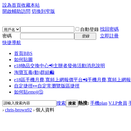
設為首頁
收藏本站
開啟輔助訪問
切換到窄版
找回密碼
自動登錄
密碼
立即註冊
登錄
快捷導航
首頁
BBS
如何貼圖
e18物品交換中心📢
主辦者發佈活動消息說明
淘寶互毒(動)群組🛍️
e18區手機月費,寬頻上網報價平台📲
手機月費,寬頻上網
自定捷徑👀
自定常瀏覽版區捷徑
如何貼emoji🤔
搜索
熱搜:
手機plan
V.I.P會員
搜索
›
chris-brown92
›
個人資料