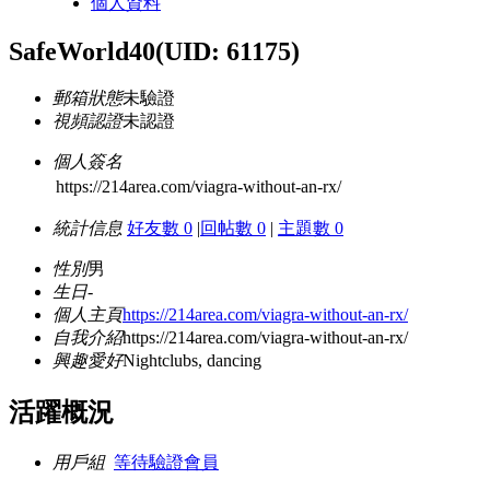
個人資料
SafeWorld40
(UID: 61175)
郵箱狀態
未驗證
視頻認證
未認證
個人簽名
https://214area.com/viagra-without-an-rx/
統計信息
好友數 0
|
回帖數 0
|
主題數 0
性別
男
生日
-
個人主頁
https://214area.com/viagra-without-an-rx/
自我介紹
https://214area.com/viagra-without-an-rx/
興趣愛好
Nightclubs, dancing
活躍概況
用戶組
等待驗證會員