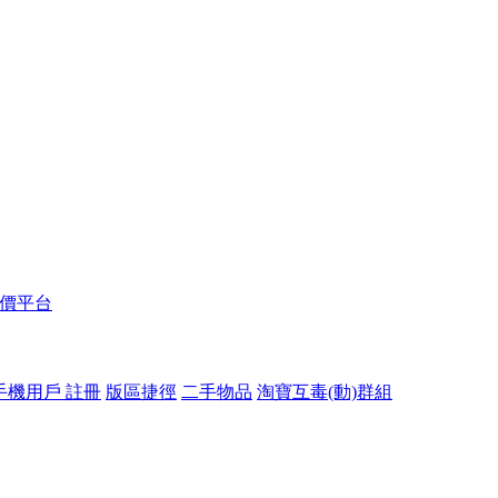
報價平台
手機用戶 註冊
版區捷徑
二手物品
淘寶互毒(動)群組