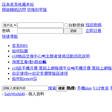
設為首頁
收藏本站
開啟輔助訪問
切換到窄版
找回密碼
自動登錄
密碼
立即註冊
登錄
快捷導航
首頁
BBS
如何貼圖
e18物品交換中心📢
主辦者發佈活動消息說明
淘寶互毒(動)群組🛍️
e18區手機月費,寬頻上網報價平台📲
手機月費,寬頻上網
自定捷徑👀
自定常瀏覽版區捷徑
如何貼emoji🤔
搜索
熱搜:
手機plan
V.I.P會員
搜索
›
SafeWorld40
›
個人資料