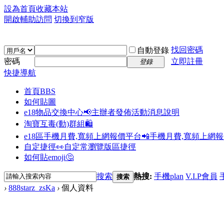
設為首頁
收藏本站
開啟輔助訪問
切換到窄版
找回密碼
自動登錄
密碼
立即註冊
登錄
快捷導航
首頁
BBS
如何貼圖
e18物品交換中心📢
主辦者發佈活動消息說明
淘寶互毒(動)群組🛍️
e18區手機月費,寬頻上網報價平台📲
手機月費,寬頻上網
自定捷徑👀
自定常瀏覽版區捷徑
如何貼emoji🤔
搜索
熱搜:
手機plan
V.I.P會員
搜索
›
888starz_zsKa
›
個人資料