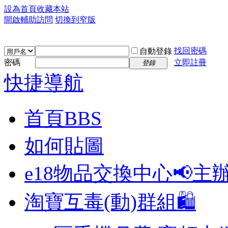
設為首頁
收藏本站
開啟輔助訪問
切換到窄版
找回密碼
自動登錄
密碼
立即註冊
登錄
快捷導航
首頁
BBS
如何貼圖
e18物品交換中心📢
主
淘寶互毒(動)群組🛍️