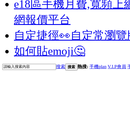
e18區手機月費,寬頻上
網報價平台
自定捷徑👀
自定常瀏覽
如何貼emoji🤔
搜索
熱搜:
手機plan
V.I.P會員
搜索