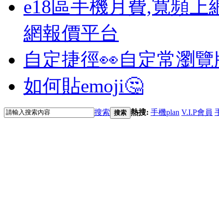
e18區手機月費,寬頻上
網報價平台
自定捷徑👀
自定常瀏覽
如何貼emoji🤔
搜索
熱搜:
手機plan
V.I.P會員
搜索