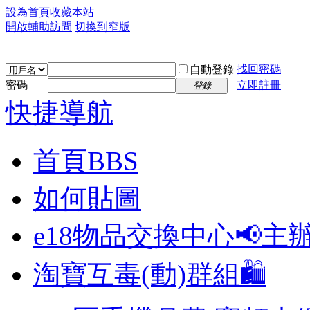
設為首頁
收藏本站
開啟輔助訪問
切換到窄版
找回密碼
自動登錄
密碼
立即註冊
登錄
快捷導航
首頁
BBS
如何貼圖
e18物品交換中心📢
主
淘寶互毒(動)群組🛍️