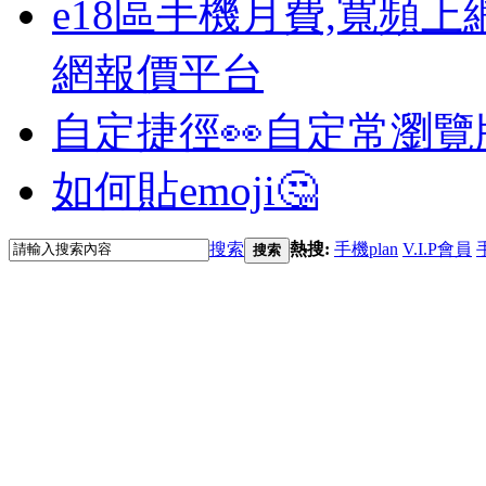
e18區手機月費,寬頻上
網報價平台
自定捷徑👀
自定常瀏覽
如何貼emoji🤔
搜索
熱搜:
手機plan
V.I.P會員
搜索