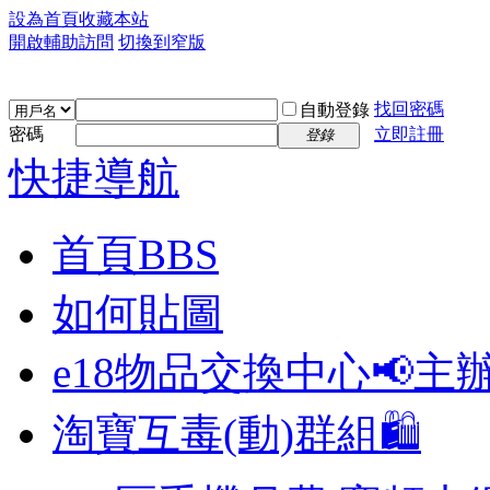
設為首頁
收藏本站
開啟輔助訪問
切換到窄版
找回密碼
自動登錄
密碼
立即註冊
登錄
快捷導航
首頁
BBS
如何貼圖
e18物品交換中心📢
主
淘寶互毒(動)群組🛍️