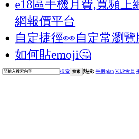
e18區手機月費,寬頻上
網報價平台
自定捷徑👀
自定常瀏覽
如何貼emoji🤔
搜索
熱搜:
手機plan
V.I.P會員
搜索