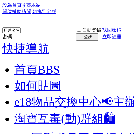
設為首頁
收藏本站
開啟輔助訪問
切換到窄版
找回密碼
自動登錄
密碼
立即註冊
登錄
快捷導航
首頁
BBS
如何貼圖
e18物品交換中心📢
主
淘寶互毒(動)群組🛍️