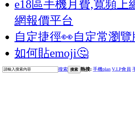
e18區手機月費,寬頻上
網報價平台
自定捷徑👀
自定常瀏覽
如何貼emoji🤔
搜索
熱搜:
手機plan
V.I.P會員
搜索