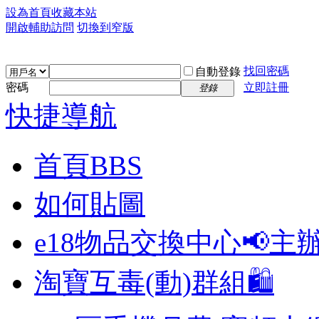
設為首頁
收藏本站
開啟輔助訪問
切換到窄版
找回密碼
自動登錄
密碼
立即註冊
登錄
快捷導航
首頁
BBS
如何貼圖
e18物品交換中心📢
主
淘寶互毒(動)群組🛍️