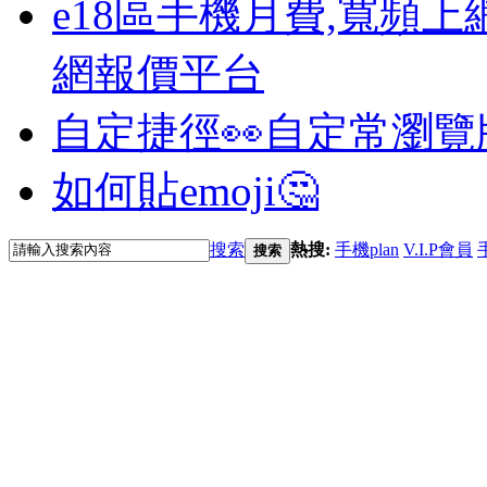
e18區手機月費,寬頻上
網報價平台
自定捷徑👀
自定常瀏覽
如何貼emoji🤔
搜索
熱搜:
手機plan
V.I.P會員
搜索