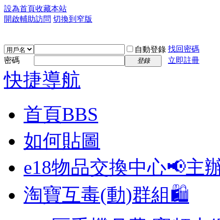
設為首頁
收藏本站
開啟輔助訪問
切換到窄版
找回密碼
自動登錄
密碼
立即註冊
登錄
快捷導航
首頁
BBS
如何貼圖
e18物品交換中心📢
主
淘寶互毒(動)群組🛍️