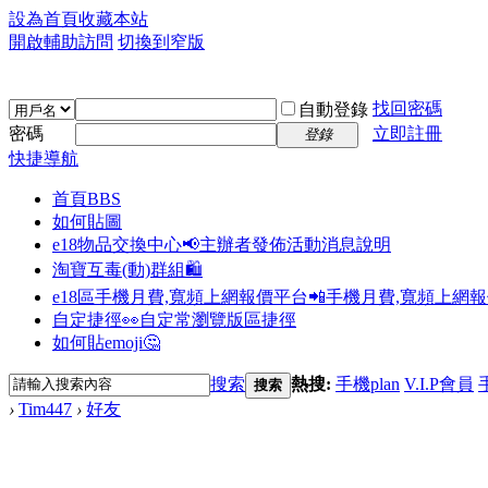
設為首頁
收藏本站
開啟輔助訪問
切換到窄版
找回密碼
自動登錄
密碼
立即註冊
登錄
快捷導航
首頁
BBS
如何貼圖
e18物品交換中心📢
主辦者發佈活動消息說明
淘寶互毒(動)群組🛍️
e18區手機月費,寬頻上網報價平台📲
手機月費,寬頻上網
自定捷徑👀
自定常瀏覽版區捷徑
如何貼emoji🤔
搜索
熱搜:
手機plan
V.I.P會員
搜索
›
Tim447
›
好友