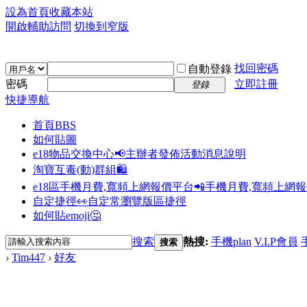
設為首頁
收藏本站
開啟輔助訪問
切換到窄版
找回密碼
自動登錄
密碼
立即註冊
登錄
快捷導航
首頁
BBS
如何貼圖
e18物品交換中心📢
主辦者發佈活動消息說明
淘寶互毒(動)群組🛍️
e18區手機月費,寬頻上網報價平台📲
手機月費,寬頻上網
自定捷徑👀
自定常瀏覽版區捷徑
如何貼emoji🤔
搜索
熱搜:
手機plan
V.I.P會員
搜索
›
Tim447
›
好友