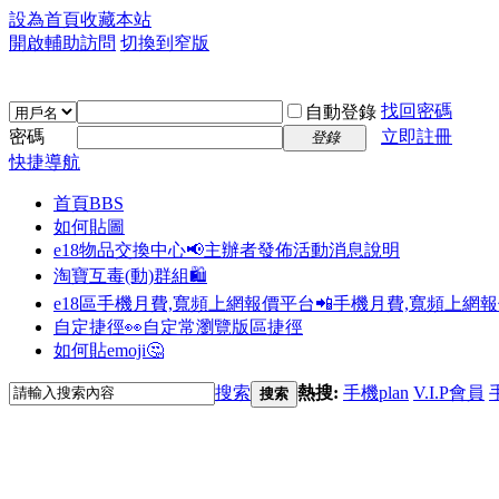
設為首頁
收藏本站
開啟輔助訪問
切換到窄版
找回密碼
自動登錄
密碼
立即註冊
登錄
快捷導航
首頁
BBS
如何貼圖
e18物品交換中心📢
主辦者發佈活動消息說明
淘寶互毒(動)群組🛍️
e18區手機月費,寬頻上網報價平台📲
手機月費,寬頻上網
自定捷徑👀
自定常瀏覽版區捷徑
如何貼emoji🤔
搜索
熱搜:
手機plan
V.I.P會員
搜索