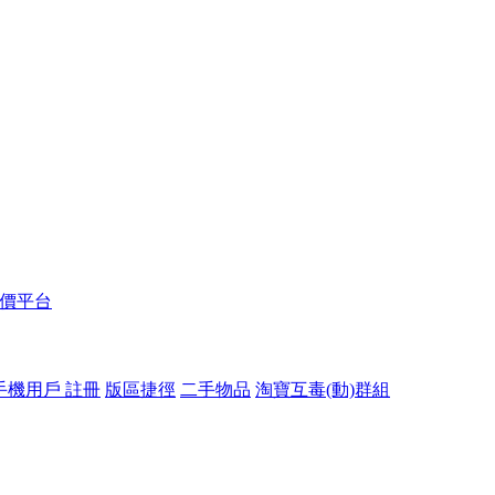
報價平台
手機用戶 註冊
版區捷徑
二手物品
淘寶互毒(動)群組