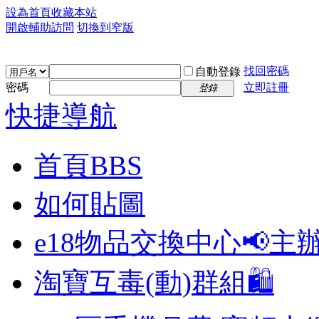
設為首頁
收藏本站
開啟輔助訪問
切換到窄版
找回密碼
自動登錄
密碼
立即註冊
登錄
快捷導航
首頁
BBS
如何貼圖
e18物品交換中心📢
主
淘寶互毒(動)群組🛍️