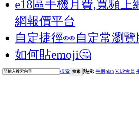
e18區手機月費,寬頻上
網報價平台
自定捷徑👀
自定常瀏覽
如何貼emoji🤔
搜索
熱搜:
手機plan
V.I.P會員
搜索