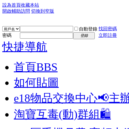
設為首頁
收藏本站
開啟輔助訪問
切換到窄版
找回密碼
自動登錄
密碼
立即註冊
登錄
快捷導航
首頁
BBS
如何貼圖
e18物品交換中心📢
主
淘寶互毒(動)群組🛍️