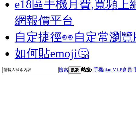
e18區手機月費,寬頻上
網報價平台
自定捷徑👀
自定常瀏覽
如何貼emoji🤔
搜索
熱搜:
手機plan
V.I.P會員
搜索