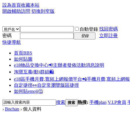
設為首頁
收藏本站
開啟輔助訪問
切換到窄版
找回密碼
自動登錄
密碼
立即註冊
登錄
快捷導航
首頁
BBS
如何貼圖
e18物品交換中心📢
主辦者發佈活動消息說明
淘寶互毒(動)群組🛍️
e18區手機月費,寬頻上網報價平台📲
手機月費,寬頻上網
自定捷徑👀
自定常瀏覽版區捷徑
如何貼emoji🤔
搜索
熱搜:
手機plan
V.I.P會員
搜索
›
Bnchan
›
個人資料