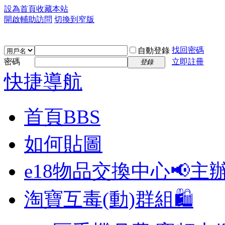
設為首頁
收藏本站
開啟輔助訪問
切換到窄版
找回密碼
自動登錄
密碼
立即註冊
登錄
快捷導航
首頁
BBS
如何貼圖
e18物品交換中心📢
主
淘寶互毒(動)群組🛍️