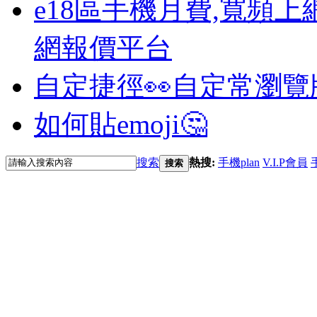
e18區手機月費,寬頻上
網報價平台
自定捷徑👀
自定常瀏覽
如何貼emoji🤔
搜索
熱搜:
手機plan
V.I.P會員
搜索