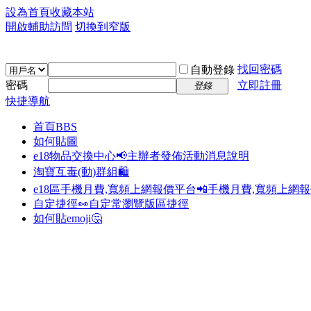
設為首頁
收藏本站
開啟輔助訪問
切換到窄版
找回密碼
自動登錄
密碼
立即註冊
登錄
快捷導航
首頁
BBS
如何貼圖
e18物品交換中心📢
主辦者發佈活動消息說明
淘寶互毒(動)群組🛍️
e18區手機月費,寬頻上網報價平台📲
手機月費,寬頻上網
自定捷徑👀
自定常瀏覽版區捷徑
如何貼emoji🤔