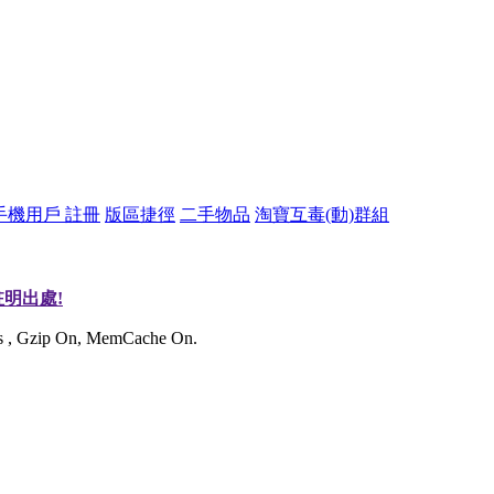
手機用戶 註冊
版區捷徑
二手物品
淘寶互毒(動)群組
明出處!
ies , Gzip On, MemCache On.