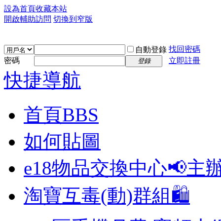
設為首頁
收藏本站
開啟輔助訪問
切換到窄版
找回密碼
自動登錄
密碼
立即註冊
登錄
快捷導航
首頁
BBS
如何貼圖
e18物品交換中心📢
主
淘寶互毒(動)群組🛍️