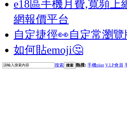
e18區手機月費,寬頻上
網報價平台
自定捷徑👀
自定常瀏覽
如何貼emoji🤔
搜索
熱搜:
手機plan
V.I.P會員
搜索