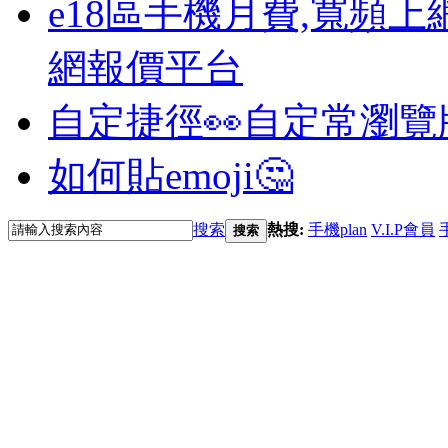
e18區手機月費,寬頻上
網報價平台
自定捷徑👀
自定常瀏覽
如何貼emoji🤔
搜索
熱搜:
手機plan
V.I.P會員
搜索