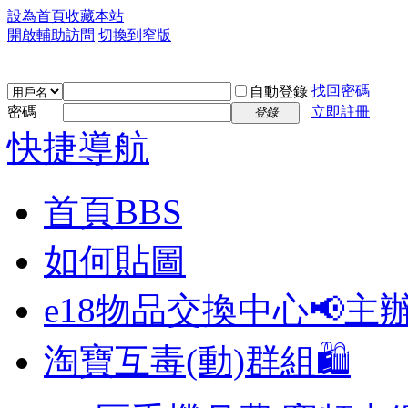
設為首頁
收藏本站
開啟輔助訪問
切換到窄版
找回密碼
自動登錄
密碼
立即註冊
登錄
快捷導航
首頁
BBS
如何貼圖
e18物品交換中心📢
主
淘寶互毒(動)群組🛍️