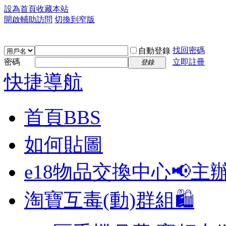
設為首頁
收藏本站
開啟輔助訪問
切換到窄版
找回密碼
自動登錄
密碼
立即註冊
登錄
快捷導航
首頁
BBS
如何貼圖
e18物品交換中心📢
主
淘寶互毒(動)群組🛍️