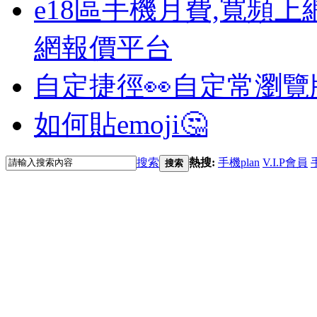
e18區手機月費,寬頻上
網報價平台
自定捷徑👀
自定常瀏覽
如何貼emoji🤔
搜索
熱搜:
手機plan
V.I.P會員
搜索