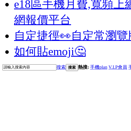
e18區手機月費,寬頻上
網報價平台
自定捷徑👀
自定常瀏覽
如何貼emoji🤔
搜索
熱搜:
手機plan
V.I.P會員
搜索