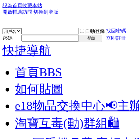
設為首頁
收藏本站
開啟輔助訪問
切換到窄版
找回密碼
自動登錄
密碼
立即註冊
登錄
快捷導航
首頁
BBS
如何貼圖
e18物品交換中心📢
主
淘寶互毒(動)群組🛍️