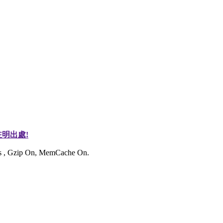
明出處!
ies , Gzip On, MemCache On.