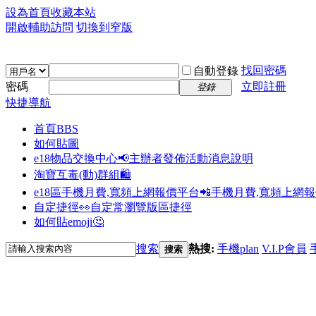
設為首頁
收藏本站
開啟輔助訪問
切換到窄版
找回密碼
自動登錄
密碼
立即註冊
登錄
快捷導航
首頁
BBS
如何貼圖
e18物品交換中心📢
主辦者發佈活動消息說明
淘寶互毒(動)群組🛍️
e18區手機月費,寬頻上網報價平台📲
手機月費,寬頻上網
自定捷徑👀
自定常瀏覽版區捷徑
如何貼emoji🤔
搜索
熱搜:
手機plan
V.I.P會員
搜索