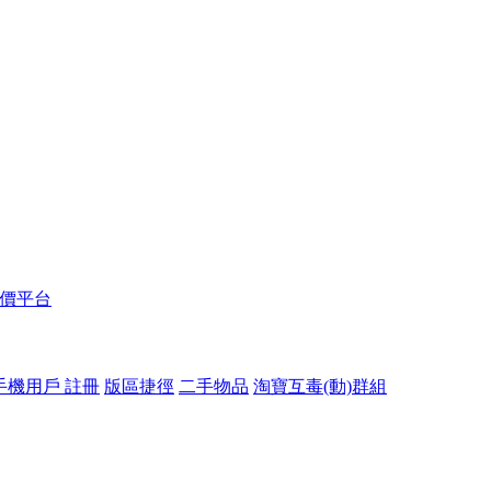
報價平台
手機用戶 註冊
版區捷徑
二手物品
淘寶互毒(動)群組