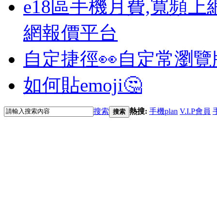
e18區手機月費,寬頻上
網報價平台
自定捷徑👀
自定常瀏覽
如何貼emoji🤔
搜索
熱搜:
手機plan
V.I.P會員
搜索