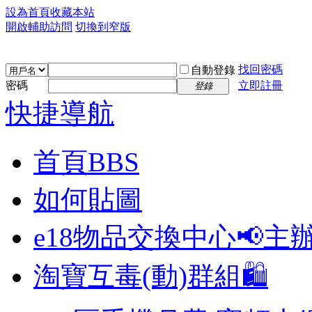
設為首頁
收藏本站
開啟輔助訪問
切換到窄版
找回密碼
自動登錄
密碼
立即註冊
登錄
快捷導航
首頁
BBS
如何貼圖
e18物品交換中心📢
主
淘寶互毒(動)群組🛍️