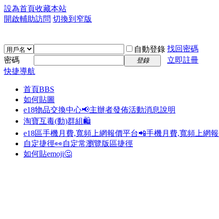
設為首頁
收藏本站
開啟輔助訪問
切換到窄版
找回密碼
自動登錄
密碼
立即註冊
登錄
快捷導航
首頁
BBS
如何貼圖
e18物品交換中心📢
主辦者發佈活動消息說明
淘寶互毒(動)群組🛍️
e18區手機月費,寬頻上網報價平台📲
手機月費,寬頻上網
自定捷徑👀
自定常瀏覽版區捷徑
如何貼emoji🤔