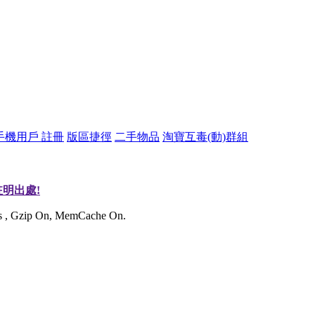
手機用戶 註冊
版區捷徑
二手物品
淘寶互毒(動)群組
明出處!
ies , Gzip On, MemCache On.